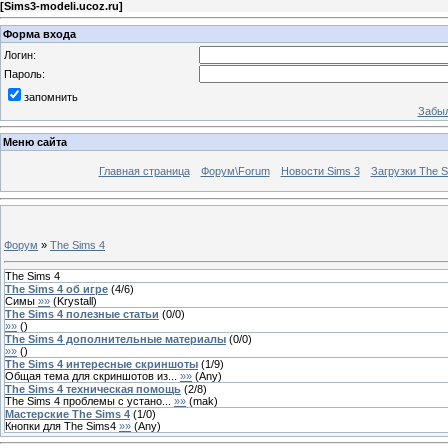
[
Sims3-modeli.ucoz.ru
]
Форма входа
Логин:
Пароль:
запомнить
Забыл
Меню сайта
Главная страница
Форум\Forum
Новости Sims 3
Загрузки The S
Форум
»
The Sims 4
The Sims 4
The Sims 4 об игре
(
4
/
6
)
Симы
»»
(
Krystall
)
The Sims 4 полезные статьи
(
0
/
0
)
»»
(
)
The Sims 4 дополнительные материалы
(
0
/
0
)
»»
(
)
The Sims 4 интересные скриншоты
(
1
/
9
)
Общая тема для скриншотов из...
»»
(
Any
)
The Sims 4 техническая помощь
(
2
/
8
)
The Sims 4 проблемы с устано...
»»
(
mak
)
Мастерские The Sims 4
(
1
/
0
)
Кнопки для The Sims4
»»
(
Any
)