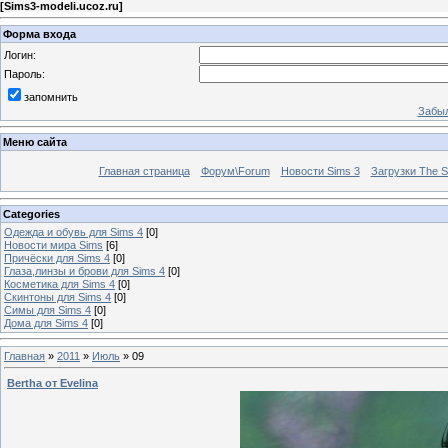
[
Sims3-modeli.ucoz.ru
]
Форма входа
Логин:
Пароль:
запомнить
Забыл
Меню сайта
Главная страница
Форум\Forum
Новости Sims 3
Загрузки The S
Categories
Одежда и обувь для Sims 4
[0]
Новости мира Sims
[6]
Причёски для Sims 4
[0]
Глаза,линзы и брови для Sims 4
[0]
Косметика для Sims 4
[0]
Скинтоны для Sims 4
[0]
Симы для Sims 4
[0]
Дома для Sims 4
[0]
Главная
»
2011
»
Июль
»
09
Bertha от Evelina