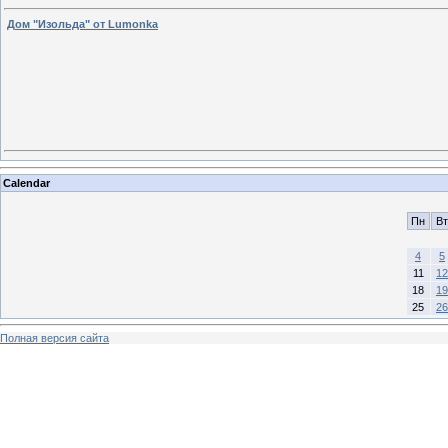
Дом "Изольда" от Lumonka
Calendar
Пн
Вт
4
5
11
12
18
19
25
26
Полная версия сайта