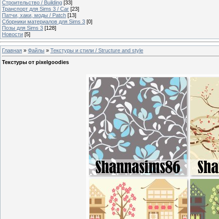
Строительство / Building
[33]
Транспорт для Sims 3 / Сar
[23]
Патчи, хаки, моды / Patch
[13]
Сборники материалов для Sims 3
[0]
Позы для Sims 3
[128]
Новости
[5]
Главная
»
Файлы
»
Текстуры и стили / Structure and style
Текстуры от pixelgoodies