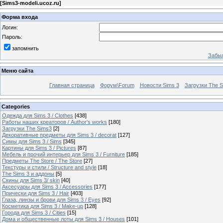
[
Sims3-modeli.ucoz.ru
]
Форма входа
Логин:
Пароль:
запомнить
Забыл
Меню сайта
Главная страница
Форум\Forum
Новости Sims 3
Загрузки The S
Categories
Одежда для Sims 3 / Clothes
[438]
Работы наших креаторов / Author's works
[180]
Загрузки The Sims3
[2]
Декоративные предметы для Sims 3 / decorat
[127]
Симы для Sims 3 / Sims
[345]
Картины для Sims 3 / Pictures
[87]
Мебель и прочий интерьер для Sims 3 / Furniture
[185]
Предметы The Store / The Store
[27]
Текстуры и стили / Structure and style
[18]
The Sims 3 и аддоны
[5]
Скины для Sims 3/ skin
[40]
Аксесуары для Sims 3 / Accessories
[177]
Прически для Sims 3 / Hair
[403]
Глаза, линзы и брови для Sims 3 / Eyes
[92]
Косметика для Sims 3 / Make-up
[128]
Города для Sims 3 / Cities
[15]
Дома и общественные лоты для Sims 3 / Houses
[101]