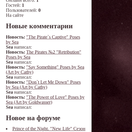
Онлайн всего:
1
Гостей:
1
Пользователей:
0
На сайте
Новые комментарии
Новость:
"The Pirate`s Captive" Poses
by Sea
Sea
написал:
Новость:
The Pirates №2 "Retribution"
Poses by Sea
Sea
написал:
Новость:
"Say Something" Poses by Sea
(Art by Cathy)
Sea
написал:
Новость:
"Don`t Let Me Down" Poses
by Sea (Art by Cathy)
Sea
написал:
Новость:
"The Power of Love" Poses by
Sea (Art by Goldwasser)
Sea
написал:
Новое на форуме
Prince of the Night. "New Life" Сезон