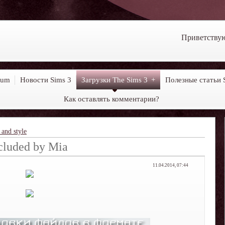
Приветству
rum
Новости Sims 3
Загрузки The Sims 3
Полезные статьи 
Как оставлять комментарии?
and style
ncluded by Mia
11.04.2014, 07:44