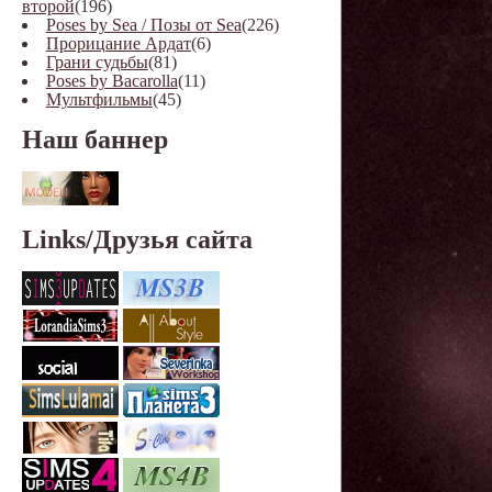
второй
(196)
Poses by Sea / Позы от Sea
(226)
Прорицание Ардат
(6)
Грани судьбы
(81)
Poses by Bacarolla
(11)
Мультфильмы
(45)
Наш баннер
Links/Друзья сайта