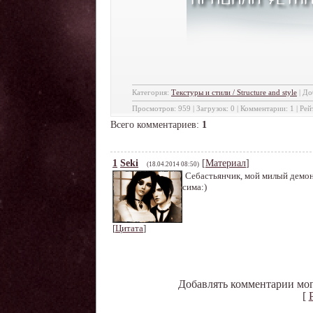
Категория
:
Текстуры и стили / Structure and style
|
До
Просмотров
:
959
|
Загрузок
:
0
|
Комментарии
:
1
|
Рей
Всего комментариев
:
1
1
Seki
[
Материал
]
(18.04.2014 08:50)
Себастьянчик, мой милый демон
сима:)
[
Цитата
]
Добавлять комментарии мог
[