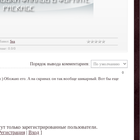
бавил
:
Sea
тинг
:
0.0
/
0
Порядок вывода комментариев:
0
:) Обожаю его. А на скринах он так вообще шикарный. Вот бы еще
ут только зарегистрированные пользователи.
Регистрация
|
Вход
]