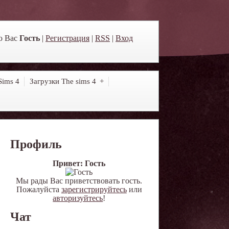
ю Вас
Гость
|
Регистрация
|
RSS
|
Вход
Sims 4
Загрузки The sims 4
Профиль
Привет: Гость
Мы рады Вас приветствовать гость.
Пожалуйста
зарегистрируйтесь
или
авторизуйтесь
!
Чат