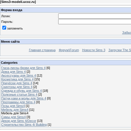
[
Sims3-modeli.ucoz.ru
]
Форма входа
Логин:
Пароль:
запомнить
Забыл
Меню сайта
Главная страница
Форум\Forum
Новости Sims 3
Загрузки The S
Categories
Глаза,линзы,брови для Sims 4
[6]
Дома для Sims 4
[2]
Аксессуары для Sims 4
[12]
Косметика для Sims 4
[15]
Причёски для Sims 4
[14]
Скинтоны для Sims 4
[2]
Одежда и обувь для Sims 4
[18]
Полезные статьи Sims 4
[2]
Патчи,хаки и моды для Sims 4
[0]
Программы для Sims 4
[0]
Позы для Sims4
[1]
Мебель для Sims4
[11]
Мебель для Sims4
Симы для Sims4
[3]
Декор для Sims 4/Decor
[13]
Строительство Sims 4/ Building
[1]