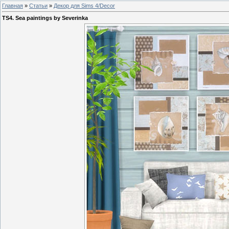
Главная
»
Статьи
»
Декор для Sims 4/Decor
TS4. Sea paintings by Severinka