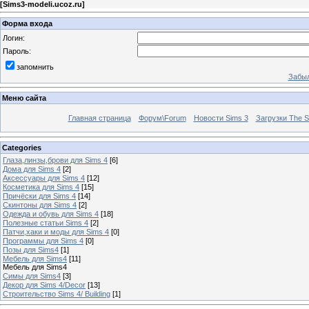
[
Sims3-modeli.ucoz.ru
]
Форма входа
Логин:
Пароль:
запомнить
Забыл
Меню сайта
Главная страница
Форум\Forum
Новости Sims 3
Загрузки The S
Categories
Глаза,линзы,брови для Sims 4
[6]
Дома для Sims 4
[2]
Аксессуары для Sims 4
[12]
Косметика для Sims 4
[15]
Причёски для Sims 4
[14]
Скинтоны для Sims 4
[2]
Одежда и обувь для Sims 4
[18]
Полезные статьи Sims 4
[2]
Патчи,хаки и моды для Sims 4
[0]
Программы для Sims 4
[0]
Позы для Sims4
[1]
Мебель для Sims4
[11]
Мебель для Sims4
Симы для Sims4
[3]
Декор для Sims 4/Decor
[13]
Строительство Sims 4/ Building
[1]