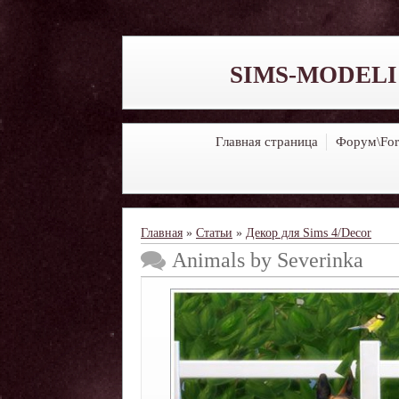
SIMS-MODELI
Главная страница
Форум\Fo
Главная
»
Статьи
»
Декор для Sims 4/Decor
Animals by Severinka