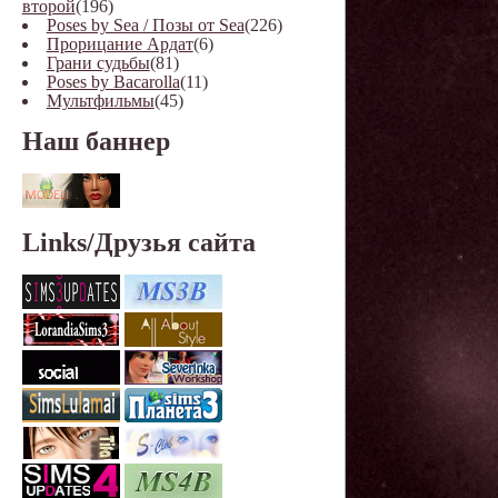
второй
(196)
Poses by Sea / Позы от Sea
(226)
Прорицание Ардат
(6)
Грани судьбы
(81)
Poses by Bacarolla
(11)
Мультфильмы
(45)
Наш баннер
Links/Друзья сайта