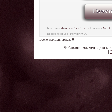
Категория
:
Декор для Sims 4/Decor
|
Добавил
:
Sweet_
Просмотров
:
983
|
Рейтинг
:
0.0
/
0
Всего комментариев
:
0
Добавлять комментарии мог
[