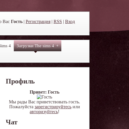
ю Вас
Гость
|
Регистрация
|
RSS
|
Вход
Sims 4
Загрузки The sims 4
Профиль
Привет: Гость
Мы рады Вас приветствовать гость.
Пожалуйста
зарегистрируйтесь
или
авторизуйтесь
!
Чат