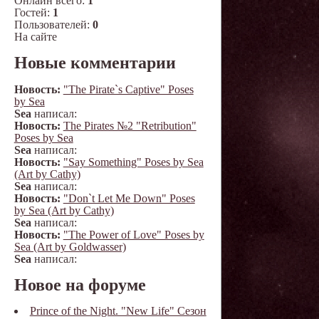
Онлайн всего:
1
Гостей:
1
Пользователей:
0
На сайте
Новые комментарии
Новость:
"The Pirate`s Captive" Poses
by Sea
Sea
написал:
Новость:
The Pirates №2 "Retribution"
Poses by Sea
Sea
написал:
Новость:
"Say Something" Poses by Sea
(Art by Cathy)
Sea
написал:
Новость:
"Don`t Let Me Down" Poses
by Sea (Art by Cathy)
Sea
написал:
Новость:
"The Power of Love" Poses by
Sea (Art by Goldwasser)
Sea
написал:
Новое на форуме
Prince of the Night. "New Life" Сезон