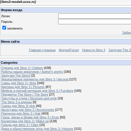
[
Sims3-modeli.ucoz.ru
]
Форма входа
Логин:
Пароль:
запомнить
Забыл
Меню сайта
Главная страница
Форум\Forum
Новости Sims 3
Загрузки The S
Categories
Одежда для Sims 3 / Clothes
[438]
Работы наших креаторов / Author's works
[180]
Загрузки The Sims3
[2]
Декоративные предметы для Sims 3 / decorat
[127]
Симы для Sims 3 / Sims
[345]
Картины для Sims 3 / Pictures
[87]
Мебель и прочий интерьер для Sims 3 / Furniture
[185]
Предметы The Store / The Store
[27]
Текстуры и стили / Structure and style
[18]
The Sims 3 и аддоны
[5]
Скины для Sims 3/ skin
[40]
Аксесуары для Sims 3 / Accessories
[177]
Прически для Sims 3 / Hair
[403]
Глаза, линзы и брови для Sims 3 / Eyes
[92]
Косметика для Sims 3 / Make-up
[128]
Города для Sims 3 / Cities
[15]
Дома и общественные лоты для Sims 3 / Houses
[101]