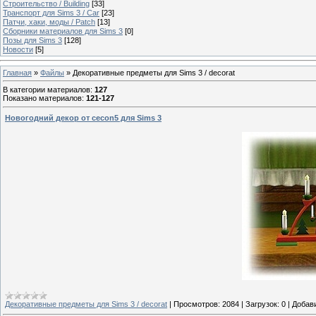
Строительство / Building
[33]
Транспорт для Sims 3 / Сar
[23]
Патчи, хаки, моды / Patch
[13]
Сборники материалов для Sims 3
[0]
Позы для Sims 3
[128]
Новости
[5]
Главная
»
Файлы
» Декоративные предметы для Sims 3 / decorat
В категории материалов
:
127
Показано материалов
:
121-127
Новогодний декор от cecon5 для Sims 3
Декоративные предметы для Sims 3 / decorat
|
Просмотров:
2084
|
Загрузок:
0
|
Добав