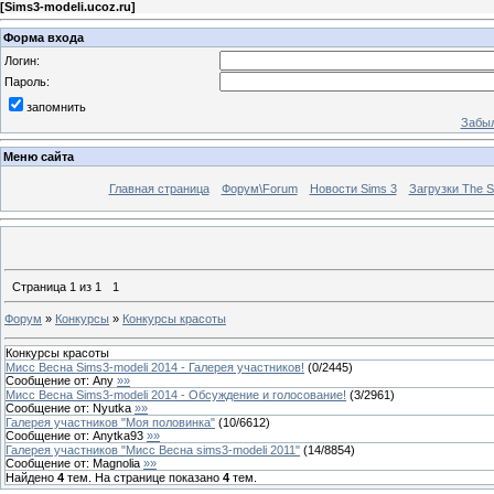
[
Sims3-modeli.ucoz.ru
]
Форма входа
Логин:
Пароль:
запомнить
Забыл
Меню сайта
Главная страница
Форум\Forum
Новости Sims 3
Загрузки The S
Страница
1
из
1
1
Форум
»
Конкурсы
»
Конкурсы красоты
Конкурсы красоты
Мисс Весна Sims3-modeli 2014 - Галерея участников!
(
0
/
2445
)
Сообщение от:
Any
»»
Мисс Весна Sims3-modeli 2014 - Обсуждение и голосование!
(
3
/
2961
)
Сообщение от:
Nyutka
»»
Галерея участников "Моя половинка"
(
10
/
6612
)
Сообщение от:
Anytka93
»»
Галерея участников "Мисс Весна sims3-modeli 2011"
(
14
/
8854
)
Сообщение от:
Magnolia
»»
Найдено
4
тем. На странице показано
4
тем.