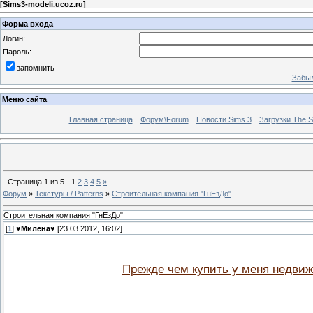
[
Sims3-modeli.ucoz.ru
]
Форма входа
Логин:
Пароль:
запомнить
Забыл
Меню сайта
Главная страница
Форум\Forum
Новости Sims 3
Загрузки The S
Страница
1
из
5
1
2
3
4
5
»
Форум
»
Текстуры / Patterns
»
Строительная компания "ГнЕзДо"
Строительная компания "ГнЕзДо"
[
1
]
♥Милена♥
[23.03.2012, 16:02]
Прежде чем купить у меня недвижи