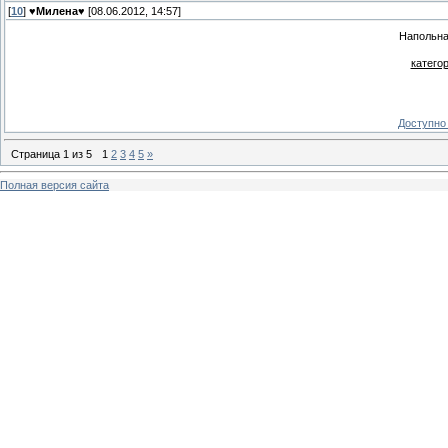
[
10
]
♥Милена♥
[08.06.2012, 14:57]
Напольна
катего
Доступно 
Страница
1
из
5
1
2
3
4
5
»
Полная версия сайта