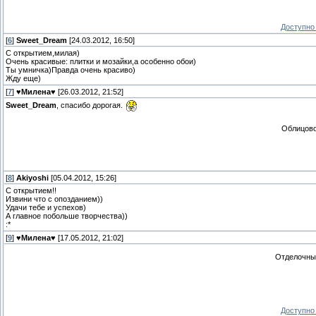
Доступно 
[
6
]
Sweet_Dream
[24.03.2012, 16:50]
C открытием,милая)
Очень красивые: плитки и мозайки,а особенно обои)
Ты умничка)Правда очень красиво)
Жду еще)
[
7
]
♥Милена♥
[26.03.2012, 21:52]
Sweet_Dream
, спасибо дорогая.
Облицов
[
8
]
Akiyoshi
[05.04.2012, 15:26]
С открытием!!
Извини что с опозданием))
Удачи тебе и успехов)
А главное побольше творчества))
:*
[
9
]
♥Милена♥
[17.05.2012, 21:02]
Отделочны
Доступно 