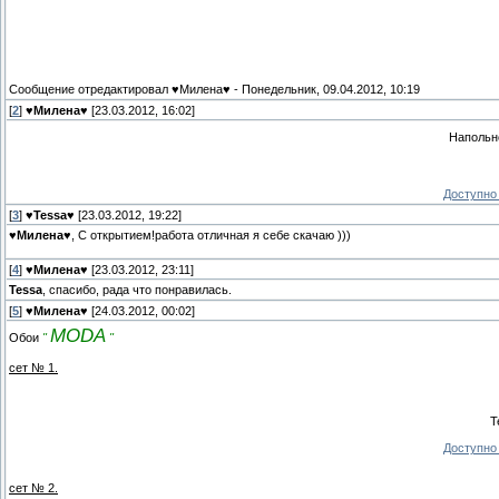
Сообщение отредактировал
♥Милена♥
-
Понедельник, 09.04.2012, 10:19
[
2
]
♥Милена♥
[23.03.2012, 16:02]
Напольн
Доступно 
[
3
]
♥Tessa♥
[23.03.2012, 19:22]
♥Милена♥
, С открытием!работа отличная я себе скачаю )))
[
4
]
♥Милена♥
[23.03.2012, 23:11]
Tessa
, спасибо, рада что понравилась.
[
5
]
♥Милена♥
[24.03.2012, 00:02]
MODA
Обои
"
"
сет № 1.
Т
Доступно 
сет № 2.